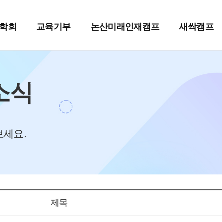
학회
교육기부
논산미래인재캠프
새싹캠프
소식
보세요.
제목