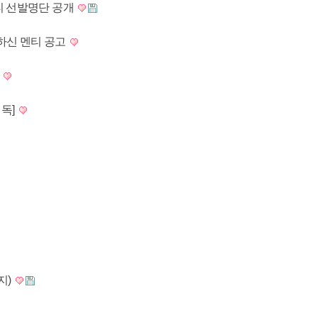
멘티 선발명단 공개
하신 멘티 공고
집
필독]
지)