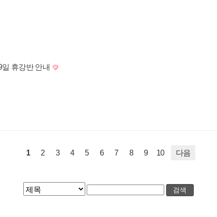
29일 휴강반 안내
1
2
3
4
5
6
7
8
9
10
다음