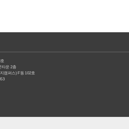
8호
전문타운 2층
문지캠퍼스) F동 102호
353