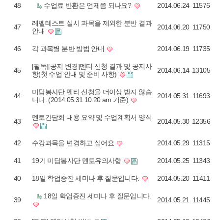
48
수업료 반환은 언제쯤 되나요?
2014.06.24
11576
레벨테스트 실시 과목을 제외한 분반 결과
47
2014.06.20
11750
안내
46
각 과목별 분반 방법 안내
2014.06.19
11735
[필독][공지 변경]멘티 신청 결과 및 공지사
45
2014.06.14
13105
항(첫 수업 안내 및 준비 사항)
미담봉사단 멘티 신청을 더이상 받지 않습
44
2014.05.31
11693
니다. (2014.05.31 10:20 am 기준)
멘토간담회 내용 요약 및 수업계획서 양식
43
2014.05.30
12356
42
수강과목을 변경하고 싶어요
2014.05.29
11315
41
19기 미담봉사단 멘토유의사항
2014.05.25
11343
40
18일 학업증진 세미나 후 질문입니다.
2014.05.20
11411
18일 학업증진 세미나 후 질문입니다.
39
2014.05.21
11445