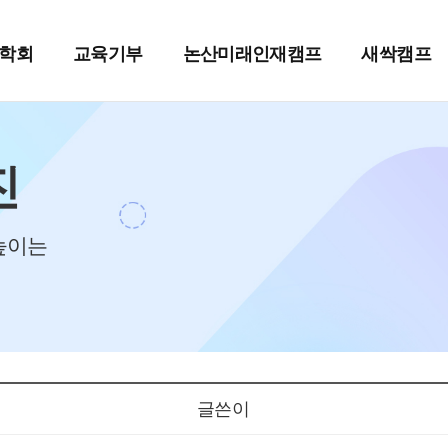
학회
교육기부
논산미래인재캠프
새싹캠프
진
높이는
글쓴이