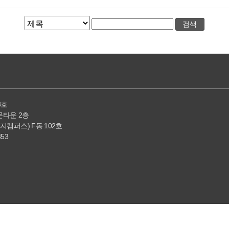
8호
전문타운 2층
문지캠퍼스) F동 102호
353