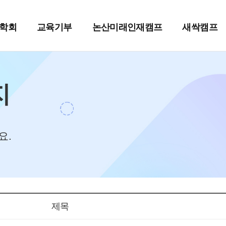
학회
교육기부
논산미래인재캠프
새싹캠프
지
요.
제목